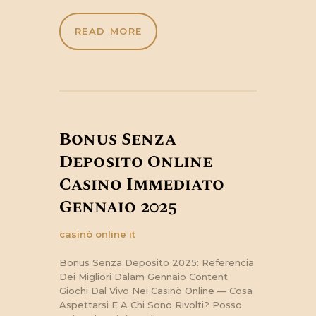
READ MORE
Bonus Senza
Deposito Online
Casino Immediato
Gennaio 2025
casinò online it
Bonus Senza Deposito 2025: Referencia
Dei Migliori Dalam Gennaio Content
Giochi Dal Vivo Nei Casinò Online — Cosa
Aspettarsi E A Chi Sono Rivolti? Posso