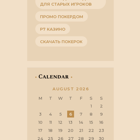
ДЛЯ СТАРЫХ ИГРОКОВ
ПРОМО ПОКЕРДОМ
Р7 КАЗИНО
СКАЧАТЬ ПОКЕРОК
Calendar
AUGUST 2026
M
T
W
T
F
S
S
1
2
3
4
5
6
7
8
9
10
11
12
13
14
15
16
17
18
19
20
21
22
23
24
25
26
27
28
29
30