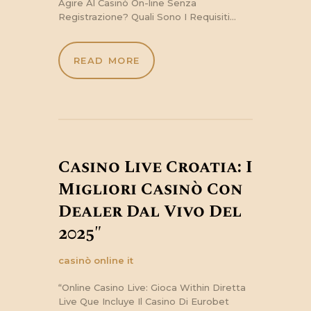
Agire Al Casinò On-line Senza
Registrazione? Quali Sono I Requisiti…
READ MORE
Casino Live Croatia: I
Migliori Casinò Con
Dealer Dal Vivo Del
2025″
casinò online it
“Online Casino Live: Gioca Within Diretta
Live Que Incluye Il Casino Di Eurobet