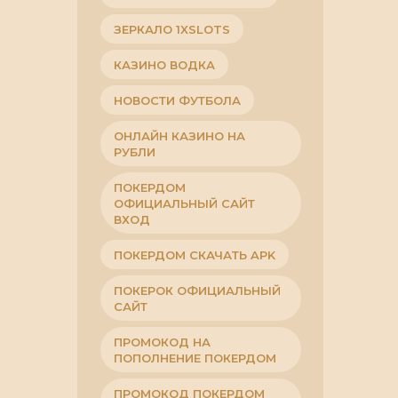
ЗЕРКАЛО 1XSLOTS
КАЗИНО ВОДКА
НОВОСТИ ФУТБОЛА
ОНЛАЙН КАЗИНО НА
РУБЛИ
ПОКЕРДОМ
ОФИЦИАЛЬНЫЙ САЙТ
ВХОД
ПОКЕРДОМ СКАЧАТЬ APK
ПОКЕРОК ОФИЦИАЛЬНЫЙ
САЙТ
ПРОМОКОД НА
ПОПОЛНЕНИЕ ПОКЕРДОМ
ПРОМОКОД ПОКЕРДОМ