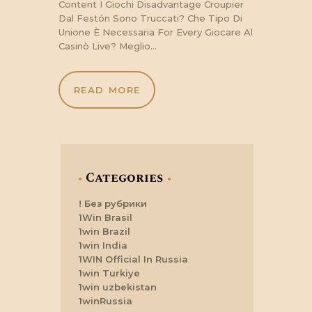
Content I Giochi Disadvantage Croupier
Dal Festón Sono Truccati? Che Tipo Di
Unione È Necessaria For Every Giocare Al
Casinò Live? Meglio…
READ MORE
Categories
! Без рубрики
1Win Brasil
1win Brazil
1win India
1WIN Official In Russia
1win Turkiye
1win uzbekistan
1winRussia