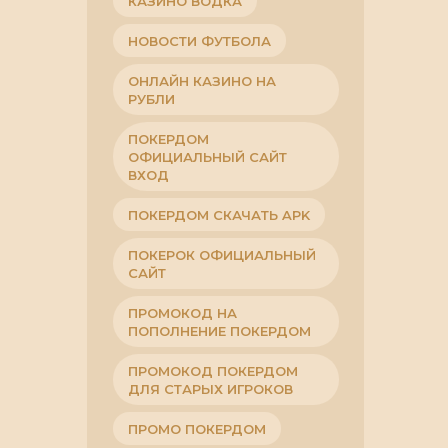
КАЗИНО ВОДКА
НОВОСТИ ФУТБОЛА
ОНЛАЙН КАЗИНО НА
РУБЛИ
ПОКЕРДОМ
ОФИЦИАЛЬНЫЙ САЙТ
ВХОД
ПОКЕРДОМ СКАЧАТЬ APK
ПОКЕРОК ОФИЦИАЛЬНЫЙ
САЙТ
ПРОМОКОД НА
ПОПОЛНЕНИЕ ПОКЕРДОМ
ПРОМОКОД ПОКЕРДОМ
ДЛЯ СТАРЫХ ИГРОКОВ
ПРОМО ПОКЕРДОМ